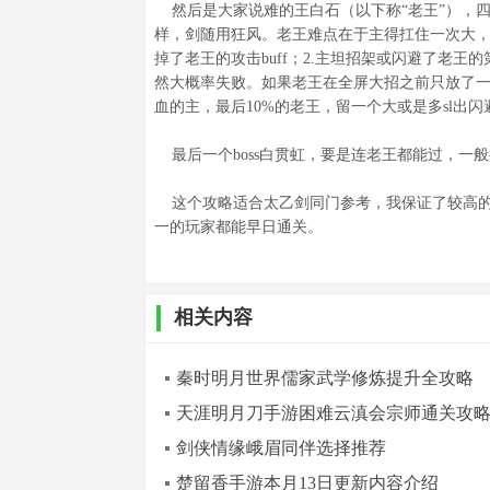
然后是大家说难的王白石（以下称“老王”），
样，剑随用狂风。老王难点在于主得扛住一次大，还
掉了老王的攻击buff；2.主坦招架或闪避了老
然大概率失败。如果老王在全屏大招之前只放了一
血的主，最后10%的老王，留一个大或是多sl出
最后一个boss白贯虹，要是连老王都能过，一
这个攻略适合太乙剑同门参考，我保证了较高的
一的玩家都能早日通关。
相关内容
秦时明月世界儒家武学修炼提升全攻略
天涯明月刀手游困难云滇会宗师通关攻
剑侠情缘峨眉同伴选择推荐
楚留香手游本月13日更新内容介绍