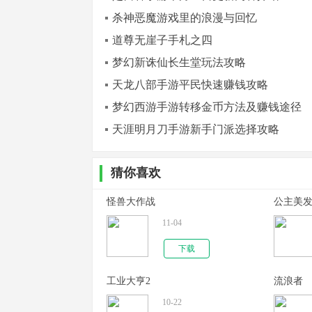
杀神恶魔游戏里的浪漫与回忆
道尊无崖子手札之四
梦幻新诛仙长生堂玩法攻略
天龙八部手游平民快速赚钱攻略
梦幻西游手游转移金币方法及赚钱途径
天涯明月刀手游新手门派选择攻略
猜你喜欢
怪兽大作战
公主美
11-04
下载
工业大亨2
流浪者
10-22