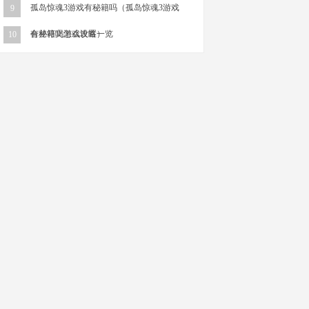
孤岛惊魂3游戏有秘籍吗（孤岛惊魂3游戏
9
有秘籍吗怎么设置）
合并符文游戏攻略一览
10