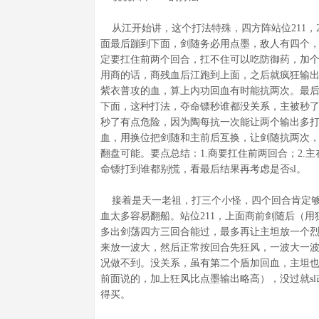
从江开始讲，这个打法特殊，四方阵站位211，
面最后蹦到下面，剑随务必用点墨，敌人有四个
定要扛住前两个回合，扛不住可以吃防御药，加个回
用商的话，商残血后江跑到上面，之后就疯狂输出
紫衣普攻的血，算上内功回血有时能抗两次。最
下面，这种打法，夺命镖秒谁都没关系，主被秒
秒了有点危险，因为陶每抗一次能让两个输出多
血，用换位把剑随和主前后互换，让剑随抗两次
翻盘可能。要点总结：1.商要扛住前两回合；2.主
命镖打到谁都别慌，看最后结果再考虑是否sl。
接着是天一老祖，打三个小怪，四个回合肯定够，但
血太多容易翻船。站位211，上面商前剑随后（用
多出剑荡四方三回合能过，最多再让主坦放一个
来放一波大，然后正常按回合先狂风，一波大一波
况做不到。没关系，虽有第二个盾加回血，主坦
前面说的，加上狂风比点墨输出略高），没过就s
得买。