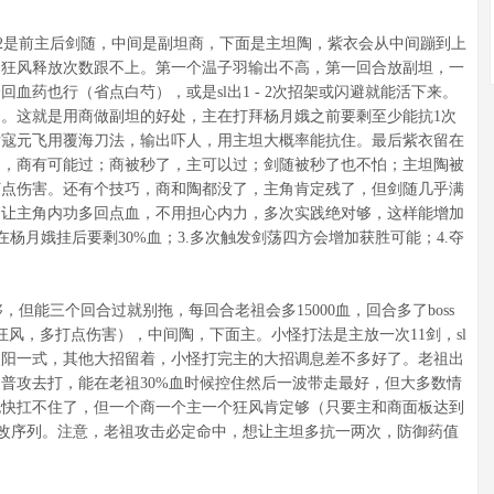
2是前主后剑随，中间是副坦商，下面是主坦陶，紫衣会从中间蹦到上
，狂风释放次数跟不上。第一个温子羽输出不高，第一回合放副坦，一
血药也行（省点白芍），或是sl出1 - 2次招架或闪避就能活下来。
。这就是用商做副坦的好处，主在打拜杨月娥之前要剩至少能抗1次
后寇元飞用覆海刀法，输出吓人，用主坦大概率能抗住。最后紫衣留在
了，商有可能过；商被秒了，主可以过；剑随被秒了也不怕；主坦陶被
打点伤害。还有个技巧，商和陶都没了，主角肯定残了，但剑随几乎满
，让主角内功多回点血，不用担心内力，多次实践绝对够，这样能增加
在杨月娥挂后要剩30%血；3.多次触发剑荡四方会增加获胜可能；4.夺
能三个回合过就别拖，每回合老祖会多15000血，回合多了boss
狂风，多打点伤害），中间陶，下面主。小怪打法是主放一次11剑，sl
烈阳一式，其他大招留着，小怪打完主的大招调息差不多好了。老祖出
普攻去打，能在老祖30%血时候控住然后一波带走最好，但大多数情
也快扛不住了，但一个商一个主一个狂风肯定够（只要主和商面板达到
l改序列。注意，老祖攻击必定命中，想让主坦多抗一两次，防御药值