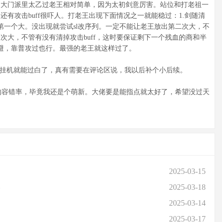
四大门派里太乙过老王相对简单，因为太初剑意厉害。站位和打老祖一
有攻击buff很吓人。打老王出现下面情况之一就能稳过：1.剑随清
王的第一个大。没出现就尝试sl改序列。一定不能让老王放出第二次大，不
次大，不管有没有清掉攻击buff，这时要保证剩下一个残血的商和半
闪避，靠普攻过也行。最强的老王就这样过了。
般挂机就能过白了，真有需要在评论区说，我以后补个小后续。
容错率，毕竟我还是个萌新。大佬要是能指点就太好了，希望没过天
2025-03-15
略
2025-03-18
2025-03-14
2025-03-17