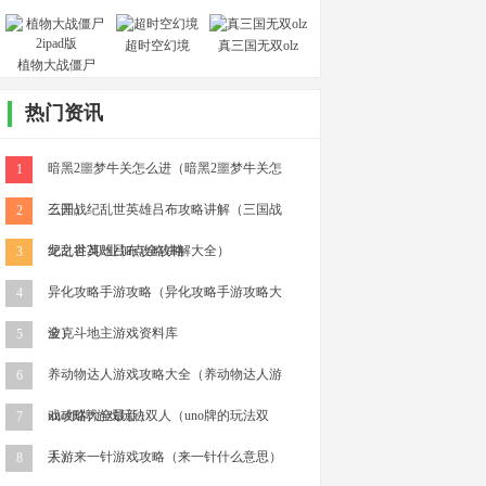
超时空幻境
真三国无双olz
植物大战僵尸
2ipad版
热门资讯
暗黑2噩梦牛关怎么进（暗黑2噩梦牛关怎
1
么开）
三国战纪乱世英雄吕布攻略讲解（三国战
2
纪乱世英雄吕布攻略讲解大全）
龙之谷2职业加点全攻略
3
异化攻略手游攻略（异化攻略手游攻略大
4
全）
波克斗地主游戏资料库
5
养动物达人游戏攻略大全（养动物达人游
6
戏攻略大全最新）
uno纸牌游戏玩法双人（uno牌的玩法双
7
人）
手游来一针游戏攻略（来一针什么意思）
8