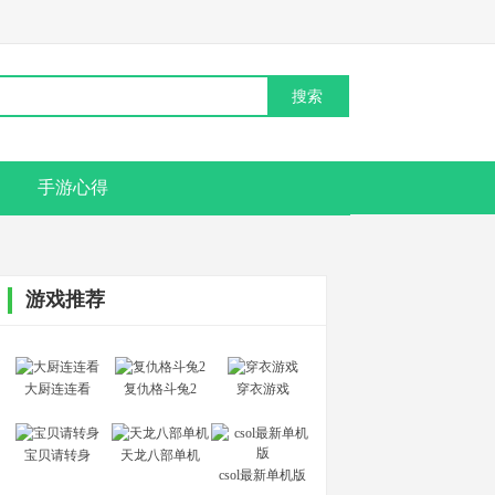
手游心得
游戏推荐
大厨连连看
复仇格斗兔2
穿衣游戏
宝贝请转身
天龙八部单机
csol最新单机版