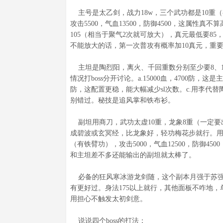
主号是太乙剑，战力18w，三个武功都是10重
攻击5500，气血13500，防御4500，这属
105（相当于聚气2次就可放大），真元最低要85
不能放大的话，第一次普攻有概率加10真元，重
主坦是陶烈阳，离火、千回重数分别至少要8、10
情况打boss分开讨论。a.15000血，4700防，
防，这配置更稳，能大幅减少sl次数。c.用李代
别错过。秘技是追风掌和铁布衫。
副坦用商刀，武功太虚10重，龙象8重（一定要
成碧波或玄冥经，比龙象好，轻功梅花步就行。用
（有铁臂功），攻击5000，气血12500，防御
和主坦差不多还能输出的副坦就太棒了。
必备的狂风寒冰游龙剑随，这个副本月强于苏强于
有更好过。身法175以上就行，其他面板不咋地，
用担心不触发太初剑意。
说说四个boss的打法：