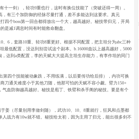
（有十一剑），轻功9重也行，这时有换位技能了（突破还得一周）。
性真不算高，有三个加防御的经脉尽量打通，差不多能达到这要求。真元
，打四个boss第一回合都得放出一个大，越高越好。秘技带归元，开局
要的是减1调息时间有时能救命翻盘。
、6，套路10重、轻功8重更好。根据不同配置，把主坦分为abc三种
这是主坦最低配置，没达到别尝试这个副本。b.16000血以上越高越好，5000
替陶，达到a类配置，李的天赋大大提高主坦生存能力，有李作坦的同门
出第四个技能被动象跌，不用练满，以后要传功给后排），内功可换
商刀通关难度小于其他刀随，他那可怕的天赋不容小觑。臂力150+
4500，气血防御越高越好。秘技是庖丁、铁臂和杀手阁的秘技。要是有个
姜（尽量别用李做剑随），武功10、10、8重就行，狂风和点墨都
单人战力有10w就不错。秘技给太初，因为主用了归元，能出很多剑不