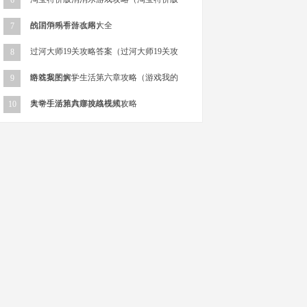
6
的消消乐有什么用）
战国争鸣手游攻略大全
7
过河大师19关攻略答案（过河大师19关攻
8
略答案图解）
游戏我的大学生活第六章攻略（游戏我的
9
大学生活第六章攻略视频）
奥奇手游雅典娜挑战模式攻略
10