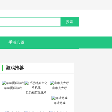
手游心得
游戏推荐
草莓蛋糕游戏
塞泰克大厅
反恐精英生化单
机版
弹球游戏