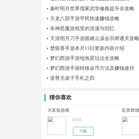
秦时明月世界儒家武学修炼提升全攻略
天龙八部手游平民快速赚钱攻略
杀神恶魔游戏里的浪漫与回忆
天涯明月刀手游困难云滇会宗师通关攻
楚留香手游本月13日更新内容介绍
梦幻西游手游地煞星玩法全攻略
梦幻西游手游转移金币方法及赚钱途径
道尊无崖子手札之四
猜你喜欢
大富翁游戏
乱世群
02-03
下载