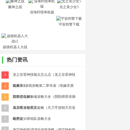
赌神之战
光之美少女5
深海狩猎单机版
宇宙刑警下载
超级机器人大战
z2
热门资讯
龙之谷雷神技能点怎么点（龙之谷雷神技
1
能展示）
纸嫁衣4游戏攻略第二章寺庙（纸嫁衣第
2
四章怎么解）
阴阳师双倍御魂攻略大全（阴阳师双倍御
3
魂攻略大全图文）
天刀手游朝天宫攻略（天刀手游朝天宫攻
4
略图文）
葫芦娃16章组队攻略大全
5
淘宝特价版消消乐游戏攻略（淘宝特价版