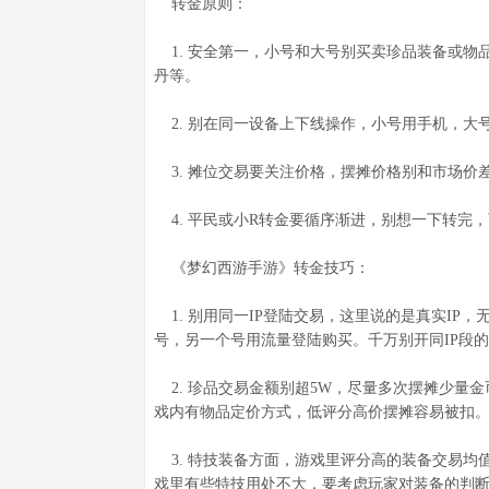
转金原则：
1. 安全第一，小号和大号别买卖珍品装备或物
丹等。
2. 别在同一设备上下线操作，小号用手机，大
3. 摊位交易要关注价格，摆摊价格别和市场价
4. 平民或小R转金要循序渐进，别想一下转完，
《梦幻西游手游》转金技巧：
1. 别用同一IP登陆交易，这里说的是真实IP，
号，另一个号用流量登陆购买。千万别开同IP段的w
2. 珍品交易金额别超5W，尽量多次摆摊少量
戏内有物品定价方式，低评分高价摆摊容易被扣
3. 特技装备方面，游戏里评分高的装备交易均
戏里有些特技用处不大，要考虑玩家对装备的判断