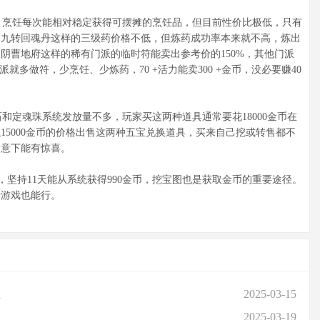
烹饪每次能相对稳定获得可摆摊的烹饪品，但目前性价比极低，只有
、九转回魂丹这样的三级药价格不低，但炼药成功率本来就不高，炼出
阴曹地府这样的稀有门派的临时符能卖出参考价的150%，其他门派
就多做符，少烹饪、少炼药，70 +活力能卖300 +金币，没必要赚40
定魂珠系统发放量不多，玩家买这两种道具通常要花18000金币在
15000金币的价格出售这两种五宝兑换道具，买来自己挖或转售都不
留意下能有惊喜。
坚持11天能从系统获得990金币，挖宝图也是获取金币的重要途径。
养游戏也能行。
总
2025-03-15
2025-03-19