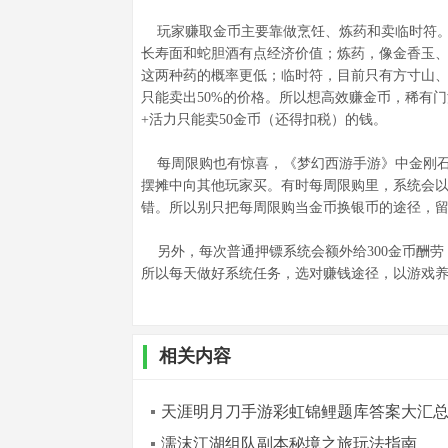
玩家赚取金币主要靠做烹饪、炼药和卖临时符。
长寿面和蛇胆酒有点经济价值；炼药，像金香玉
这两种药的概率更低；临时符，目前只有方寸山、
只能卖出50%的价格。所以想高效赚金币，稀有门派
+活力只能卖50金币（还得扣税）的钱。
每周限购也有惊喜，《梦幻西游手游》中金刚石和
摆摊中向其他玩家买。有时每周限购里，系统会以
错。所以别只把每周限购当金币换银币的途径，
另外，每次普通押镖系统会额外给300金币酬劳，
所以每天做好系统任务，选对赚钱途径，以游戏
相关内容
天涯明月刀手游彩虹锦鲤题库答案大汇
濡沫江湖组队副本秘境之旅玩法指南