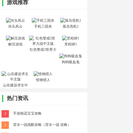
游戏推荐
街头风云
手机三国杀
孤岛危机1
解压游戏
里程碑1
红色警戒3世界大
战中文版
狗狗吸血鬼
怪物猎人
山谷建设求生中
文版
热门资讯
手游桃花宝宝攻略
1
背水一战残酷攻略（背水一战 攻略）
2