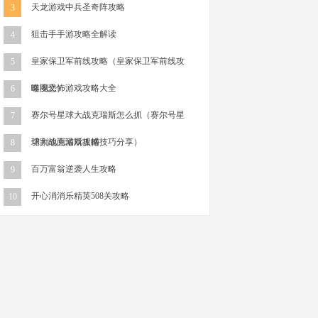
天龙游戏中兵圣奇阵攻略
3
狙击手手游攻略全解读
4
皇家保卫军前线攻略（皇家保卫军前线攻
5
略图文）
噬魂恐怖游戏攻略大全
6
赛尔号星球大战克瑞斯怎么抓（赛尔号星
7
球大战克瑞斯抓捕技巧分享）
切割地面游戏攻略
8
百万富翁逆袭人生攻略
9
开心消消乐精英508关攻略
10