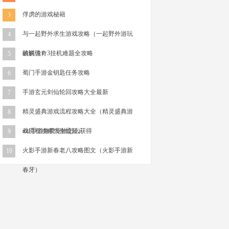
俘虏的游戏秘籍
3
与一起野外求生游戏攻略（一起野外游玩
4
的说说）
破解传奇3挂机难题全攻略
5
蜀门手游金钥匙任务攻略
6
手游玄元剑仙轮回攻略大全最新
7
精灵盛典游戏流程攻略大全（精灵盛典游
8
戏流程攻略大全最新）
dnf手游免费宠物怎么获得
9
火影手游新春老八攻略图文（火影手游新
10
春牙）