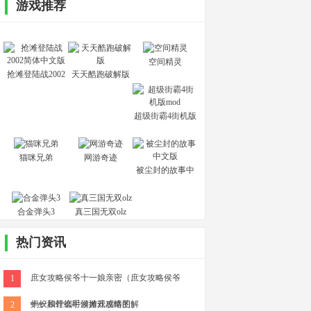
游戏推荐
空间精灵
抢滩登陆战2002
天天酷跑破解版
简体中文版
超级街霸4街机版
mod
猫咪兄弟
网游奇迹
被尘封的故事中
文版
合金弹头3
真三国无双olz
热门资讯
庶女攻略侯爷十一娘亲密（庶女攻略侯爷
1
十一娘什么时候摊开感情的）
蚂蚁和螳螂手游游戏攻略图解
2