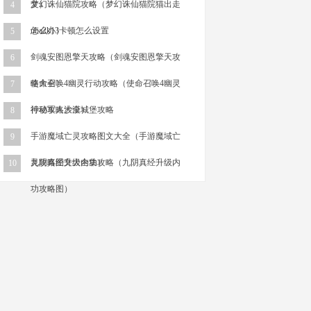
文）
梦幻诛仙猫院攻略（梦幻诛仙猫院猫出走
4
怎么办）
nba2k13卡顿怎么设置
5
剑魂安图恩擎天攻略（剑魂安图恩擎天攻
6
略大全）
使命召唤4幽灵行动攻略（使命召唤4幽灵
7
行动攻略大全）
神秘军人沙漠城堡攻略
8
手游魔域亡灵攻略图文大全（手游魔域亡
9
灵攻略图文大全集）
九阴真经升级内功攻略（九阴真经升级内
10
功攻略图）