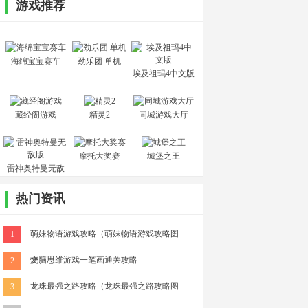
游戏推荐
海绵宝宝赛车
劲乐团 单机
埃及祖玛4中文版
藏经阁游戏
精灵2
同城游戏大厅
摩托大奖赛
城堡之王
雷神奥特曼无敌
版
热门资讯
萌妹物语游戏攻略（萌妹物语游戏攻略图
1
文）
烧脑思维游戏一笔画通关攻略
2
龙珠最强之路攻略（龙珠最强之路攻略图
3