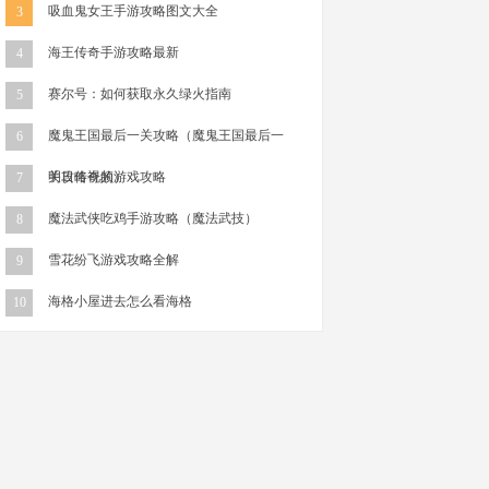
吸血鬼女王手游攻略图文大全
3
海王传奇手游攻略最新
4
赛尔号：如何获取永久绿火指南
5
魔鬼王国最后一关攻略（魔鬼王国最后一
6
关攻略视频）
明日传奇的游戏攻略
7
魔法武侠吃鸡手游攻略（魔法武技）
8
雪花纷飞游戏攻略全解
9
海格小屋进去怎么看海格
10