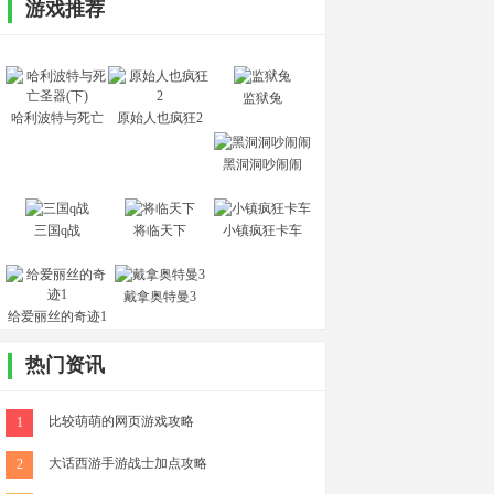
游戏推荐
监狱兔
哈利波特与死亡
原始人也疯狂2
圣器(下)
黑洞洞吵闹闹
三国q战
将临天下
小镇疯狂卡车
戴拿奥特曼3
给爱丽丝的奇迹1
热门资讯
比较萌萌的网页游戏攻略
1
大话西游手游战士加点攻略
2