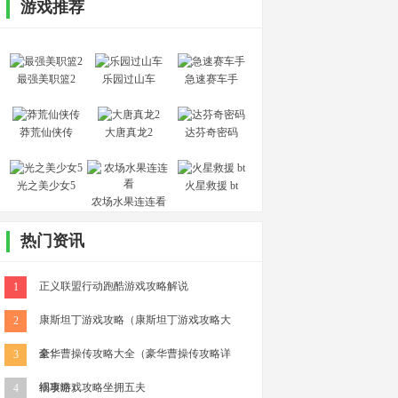
游戏推荐
最强美职篮2
乐园过山车
急速赛车手
莽荒仙侠传
大唐真龙2
达芬奇密码
光之美少女5
火星救援 bt
农场水果连连看
热门资讯
正义联盟行动跑酷游戏攻略解说
1
康斯坦丁游戏攻略（康斯坦丁游戏攻略大
2
全）
豪华曹操传攻略大全（豪华曹操传攻略详
3
细攻略）
祸事游戏攻略坐拥五夫
4