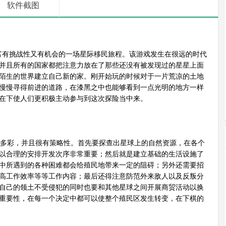
软件截图
富有挑战性又有机会的一场星际移民旅程。该游戏发生在很远的时代
并且所有的国家都把注意力放在了那些还没有被发现过的星星上面
陌生的世界建立自己新的家。刚开始玩的时候对于一片荒凉的土地
慢慢寻得前进的道路，在漆黑之中也能够看到一点光明的地方一样
在下使人们更积极主动参与到这次探险当中来。
多彩，并且很有策略性。首先要探查出星球上的自然资源，在各个
以合理的安排开发次序非常重要；然后就是建立基础的生活设施了
中所遇到的各种困难都会给殖民地带来一定的阻碍；另外还需要招
高工作效率等等工作内容；最后还得注意防范外来敌人以及反叛分
自己的领土不受侵犯的同时也要和其他星球之间开展商贸活动以换
重要性，在每一个决定中都可以使整个殖民区发生转变，在下棋的