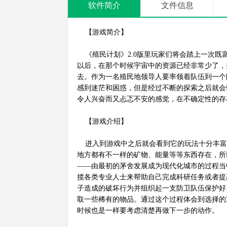
软件简介
文件信息
【游戏简介】
《殖民计划》2.0版里玩家们将会踏上一次既
以后，在那个时候宇宙中的资源已经非常少了，
去。作为一名殖民地领导人要率领着队伍到一个
感到迷茫和困惑，但是经过不断的探索之后就会
令人兴奋而又忐忑不安的感觉，在不确定性的存
【游戏介绍】
进入到游戏中之后就会看到它的玩法十分丰富
地方都有不一样的矿物、能量等等东西存在，所
——由最初的茅舍发展成为现代化城市的过程当
揽各类专业人士来帮助自己完成科研任务或者提
子造成的破坏行为并组织起一支防卫队伍保护好
取一些稀有的物品。通过这个过程体会到选择的
时候也是一样要考虑清楚再做下一步的动作。