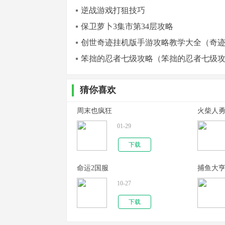
逆战游戏打狙技巧
保卫萝卜3集市第34层攻略
创世奇迹挂机版手游攻略教学大全（奇
笨拙的忍者七级攻略（笨拙的忍者七级
猜你喜欢
周末也疯狂
火柴人
01-29
下载
命运2国服
捕鱼大
10-27
下载