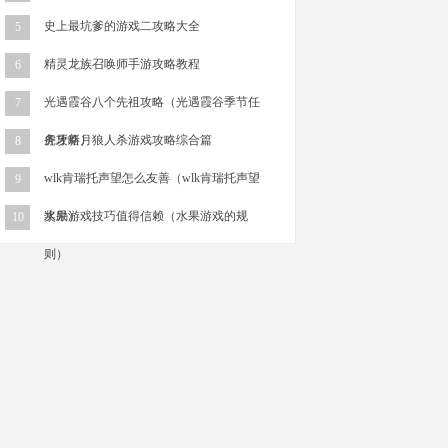
史上最坑爹的游戏二攻略大全
5
精灵龙族召唤师手游攻略教程
6
光遇霞谷八个先祖攻略（光遇霞谷季节任
7
务攻略）
虎牙新月狼人杀游戏攻略综合篇
8
wlk肯瑞托声望怎么友善（wlk肯瑞托声望
9
奖励）
水果游戏技巧值得信赖（水果游戏的规
10
则）