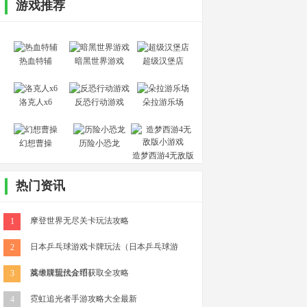
游戏推荐
热血特辅
暗黑世界游戏
超级汉堡店
洛克人x6
反恐行动游戏
朵拉游乐场
幻想曹操
历险小恐龙
造梦西游4无敌版
小游戏
热门资讯
摩登世界无尽关卡玩法攻略
1
日本乒乓球游戏卡牌玩法（日本乒乓球游
2
戏卡牌玩法介绍）
英雄联盟代金币获取全攻略
3
霓虹追光者手游攻略大全最新
4