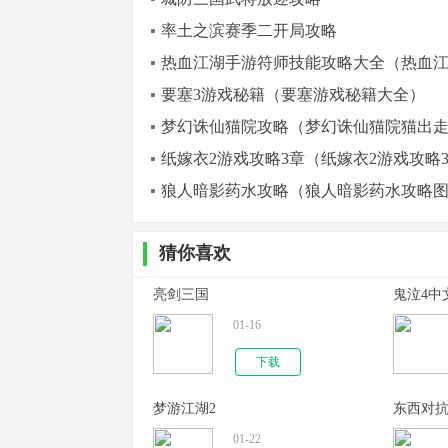
率土之滨赛季二开局攻略
热血江湖手游符师技能攻略大全（热血
要塞3游戏秘籍（要塞游戏秘籍大全）
梦幻诛仙猫院攻略（梦幻诛仙猫院猫出
纸嫁衣2游戏攻略3章（纸嫁衣2游戏攻略
狼人暗影药水攻略（狼人暗影药水攻略
猜你喜欢
亮剑三国
鬼泣4中
01-16
下载
梦游江湖2
东西对
01-22