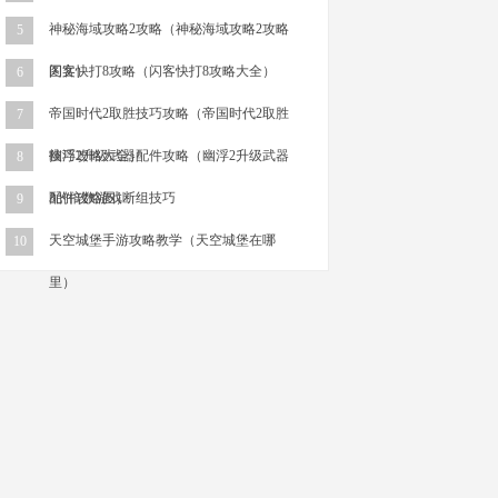
神秘海域攻略2攻略（神秘海域攻略2攻略
5
图文）
闪客快打8攻略（闪客快打8攻略大全）
6
帝国时代2取胜技巧攻略（帝国时代2取胜
7
技巧攻略大全）
幽浮2升级武器配件攻略（幽浮2升级武器
8
配件攻略图）
3的倍数游戏断组技巧
9
天空城堡手游攻略教学（天空城堡在哪
10
里）