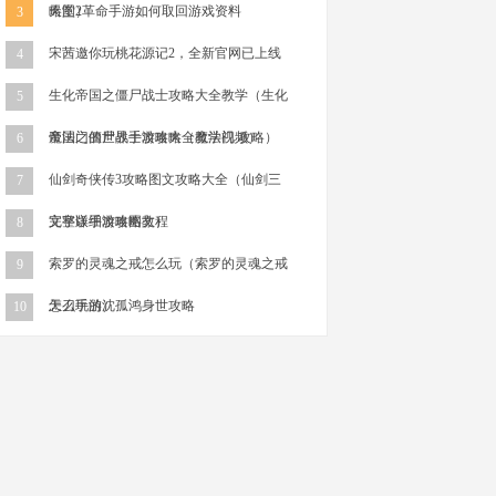
略图）
天堂2革命手游如何取回游戏资料
3
宋茜邀你玩桃花源记2，全新官网已上线
4
生化帝国之僵尸战士攻略大全教学（生化
5
帝国之僵尸战士攻略大全教学视频）
魔法门的世界手游攻略（魔法门 攻略）
6
仙剑奇侠传3攻略图文攻略大全（仙剑三
7
完整详细攻略图文）
文字版手游攻略教程
8
索罗的灵魂之戒怎么玩（索罗的灵魂之戒
9
怎么玩的）
天刀手游沈孤鸿身世攻略
10