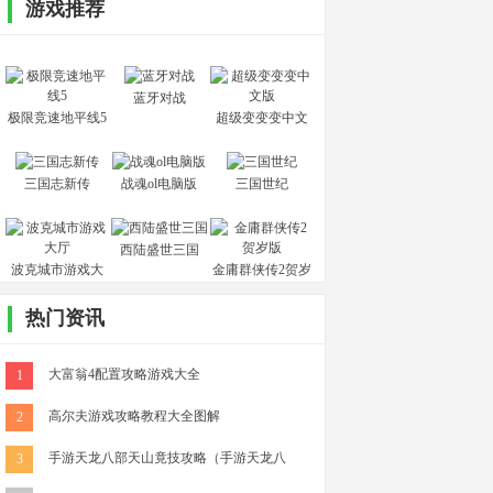
游戏推荐
蓝牙对战
极限竞速地平线5
超级变变变中文
版
三国志新传
战魂ol电脑版
三国世纪
西陆盛世三国
波克城市游戏大
金庸群侠传2贺岁
厅
版
热门资讯
大富翁4配置攻略游戏大全
1
高尔夫游戏攻略教程大全图解
2
手游天龙八部天山竟技攻略（手游天龙八
3