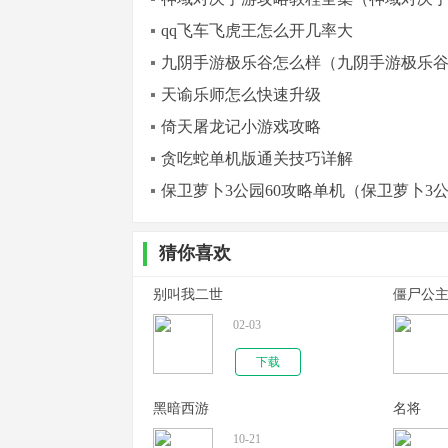
qq飞车飞虎王怎么开几率大
九阴手游极乐谷怎么样（九阴手游极乐
天谕乐师怎么快速升级
倚天屠龙记小游戏攻略
贪吃蛇单机版通关技巧详解
保卫萝卜3公园60攻略单机（保卫萝卜3公
猜你喜欢
别叫我二世
僵尸公
02-03
下载
黑暗西游
名将
10-21