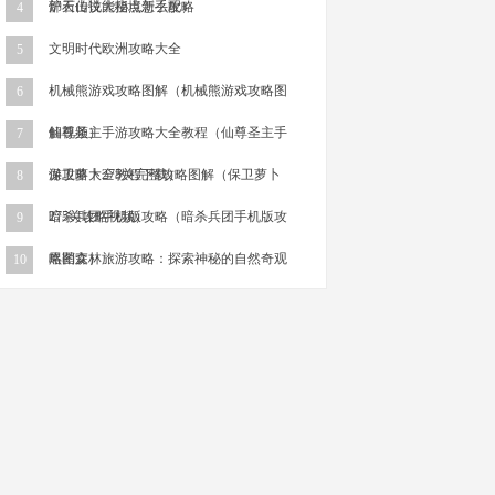
部天山技能指点怎么配）
炉石传说大秘境新手攻略
4
文明时代欧洲攻略大全
5
机械熊游戏攻略图解（机械熊游戏攻略图
6
解视频）
仙尊圣主手游攻略大全教程（仙尊圣主手
7
游攻略大全教程下载）
保卫萝卜275关完整攻略图解（保卫萝卜
8
275关攻略视频）
暗杀兵团手机版攻略（暗杀兵团手机版攻
9
略图文）
黑鞘森林旅游攻略：探索神秘的自然奇观
10