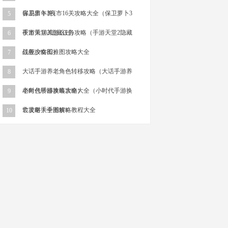
容易出年兽）
保卫萝卜3夜市16关攻略大全（保卫萝卜3
5
夜市第16关怎么过）
手游天堂2隐藏任务攻略（手游天堂2隐藏
6
任务攻略图）
战舰少女82推图攻略大全
7
大话手游养老角色转移攻略（大话手游养
8
老角色转移攻略大全）
小时代手游换装攻略大全（小时代手游换
9
装攻略大全图解）
亡灵射手手游攻略教程大全
10