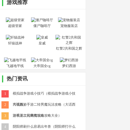
游戏推荐
超级管家
僵尸咖啡厅
宠物服装店
轩辕战神
皇威
红警2共和国之辉
飞越地平线
大帝国全cg
梦幻西游
热门资讯
模拟战争游戏小技巧（模拟战争游戏小技
1
巧视频）
大话西游手游二转男魔玩法攻略（大话西
2
游手游二转男魔玩法攻略大全）
游戏王次元幽闭攻略
3
阴阳师刷什么容易出年兽（阴阳师打什么
4