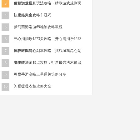
略解说全集）
猜歌游戏规则玩法攻略（猜歌游戏规则玩
3
法攻略大全）
快穿之男主攻略亻游戏
4
梦幻西游端游69地煞攻略教程
5
开心消消乐1573关攻略（开心消消乐1573
6
关攻略图解）
抗战游戏昆仑副本攻略（抗战游戏昆仑副
7
本攻略大全）
魔侠传法师加点攻略：打造最强法术输出
8
勇攀手游高峰三星通关策略分享
9
闪耀暖暖衣柜攻略大全
10