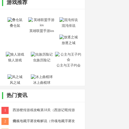
游戏推荐
叠仓鼠
混沌传说
英雄联盟手游ios
放逐之城
狼人游戏
虫族历险记
公主与王子约会
风之城
冰上曲棍球
热门资讯
西游梗传游戏攻略第18关（西游记呃传游
1
戏）
侍魂地藏浮屠攻略解说（侍魂地藏浮屠攻
2