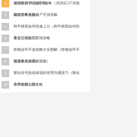
游攻略教学大全下载）
消消乐237关隐藏关攻略（消消乐237关隐
3
藏关攻略视频）
动物世界大战僵尸手游攻略
4
和平精英如何快速上分（和平精英如何快
5
速上分小技巧）
手游三国战记英雄攻略
6
怪物连环手游攻略大全图解（怪物连环手
7
游攻略大全图解视频）
雨屋游戏指南
8
驿站传书游戏体现的管理沟通技巧（驿站
9
传书游戏心得）
天帝剑第七部攻略
10