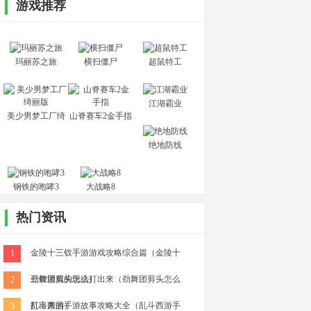
游戏推荐
玛丽苏之旅
横扫僵尸
超鼠特工
江湖霸业
美少男梦工厂绮
山脊赛车2金手指
丽版
绝地防线
钢铁的咆哮3
大战略8
热门资讯
金陵十三钗手游游戏攻略综合篇（金陵十
1
三钗游戏的玩法）
劲舞团剪头怎么打出来（劲舞团剪头怎么
2
打出来的）
乱斗西游手游故事攻略大全（乱斗西游手
3