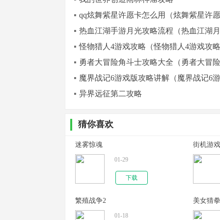
qq炫舞紫星许愿卡怎么用（炫舞紫星许
热血江湖手游月光攻略流程（热血江湖
怪物猎人4游戏攻略（怪物猎人4游戏攻
勇者大冒险角斗士攻略大全（勇者大冒
魔界战记6游戏版攻略讲解（魔界战记6
异界远征第二攻略
猜你喜欢
迷雾惊魂
街机游
01-29
下载
繁殖战争2
美女猜
01-18