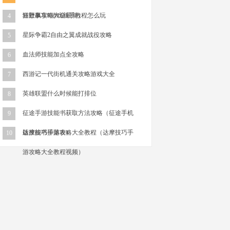
游故事攻略大全最新）
狂野飙车9游戏新手教程怎么玩
4
星际争霸2自由之翼成就战役攻略
5
血法师技能加点全攻略
6
西游记一代街机通关攻略游戏大全
7
英雄联盟什么时候能打排位
8
征途手游技能书获取方法攻略（征途手机
9
版技能书掉落表）
达摩技巧手游攻略大全教程（达摩技巧手
10
游攻略大全教程视频）