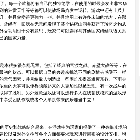
了。每一个武都将有自己的独特绝学，在使用的时候会发出非常华
到的狂雷天牢等等都可以使战场局势发生逆转。游戏中还有士兵升
升，并且會變得更強力一些。并且地图上有许多未知的地方，在那
。曾经有一回我在无意间发现了某个秘密山洞并获得了珍奇之物从
外交功能也十分有意思，玩家们可以选择与其他国家缔结联盟关系
己的国家力量。
剧本很多很杂乱无章。包括了经典的官渡之战、赤壁大战等等，在
最初的状态。可以根据自己的兴趣来挑选不同的剧情去感受不一样
的天气因素，并且给敌人制造出一些困难来提高难度系数。下雨会
浓重的大雾可以使得隐藏起来的人更加难以被发现。有一次战斗的
取得了胜利。另外这款游戏还可以进行多人在线竞技模式的游戏形
中享受团队作战或者个人单挑带来的乐趣当中去！
的历史和战略结合起来，在游戏中为玩家们提供了一种身临其境的
建设以及对外交往等各个方面都要求玩家进行周密的设计安排。增