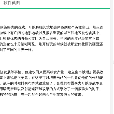
软件截图
款策略类的游戏。可以身临其境地去体验到那个英雄辈出、烽火连
游戏中有广阔的地形地貌以及很多重要的城市和地区被包含其中。
且招揽优秀的将领和文臣为自己服务。当时的画质已经非常不错
的形象也十分清晰可见。刚开始玩的时候就被那宏伟壮丽的画面还
到了三国的世界一样。
济发展等事情。修建农田来提高粮食产量、建立集市以增加贸易收
事上来说也很要紧，在这里可以培养自己的士兵并使他们的作战能
。战斗的时候排兵布阵就很重要了，合理的布置兵力可以使战争更
用騎馬衝鋒以及射箭遠距離攻擊的方式擊敗了一個很強大的對手。
独特的绝技，在一起配合起来会产生非常惊人的效果。