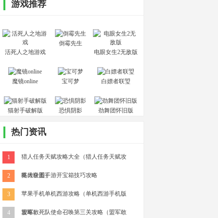
游戏推荐
倒霉先生
活死人之地游戏
电眼女生2无敌版
魔镜online
宝可梦
白嫖者联琞
猫射手破解版
恐惧阴影
劲舞团怀旧版
热门资讯
猎人任务天赋攻略大全（猎人任务天赋攻
1
略大全图）
英雄联盟手游开宝箱技巧攻略
2
苹果手机单机西游攻略（单机西游手机版
3
攻略）
盟军敢死队使命召唤第三关攻略（盟军敢
4