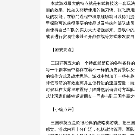
本款游戏最大的特点就是有武将技这一套玩法
丽的效果。比如关羽所使用的拖刀斩、张飞所用
級的功能，在戰鬥過程中積累經驗就可以得到提
里探险可以获得重要的物品以及特殊的部队成员
而使得自己军队的实力大大增强起来。游戏中的
或者进行贸易往来甚至开战作战等方式来发展自
【游戏亮点】
三国群英五大的一个特点就是它的各种各样的
每一个剧本当中都存在着不一样的历史背景以及
的操作方式及战术思路。游戏中增加了一些有趣
降低弓箭的有效距离并且使行进的速度变慢；而
时候我在大雾里布置好了陷阱然后偷袭对方军队
式让玩家们能够邀请朋友一同参与到三国争霸之
【小编点评】
三国群英五是款很经典的战略类游戏。把三国
感觉。游戏内容十分广泛，包括政治管理、军队