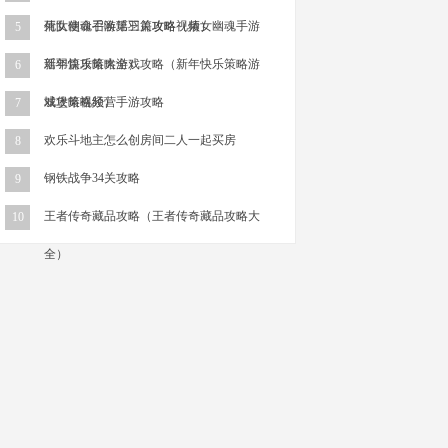
死队使命召唤第三关攻略视频）
倩女幽魂手游瑶羽篇攻略（倩女幽魂手游
5
瑶羽篇攻略大全）
新年快乐策略游戏攻略（新年快乐策略游
6
戏攻略视频）
城堡策略经营手游攻略
7
欢乐斗地主怎么创房间二人一起买房
8
钢铁战争34关攻略
9
王者传奇藏品攻略（王者传奇藏品攻略大
10
全）