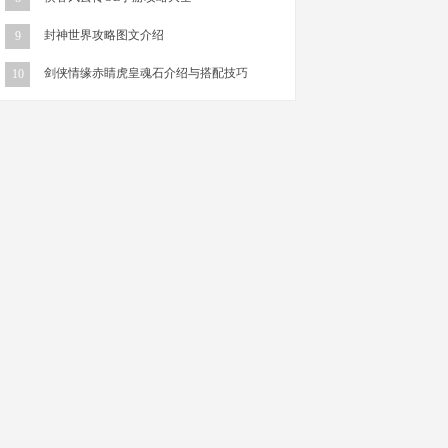
封神世界攻略图文介绍
9
剑侠情缘赤睛虎皇魂石介绍与搭配技巧
10