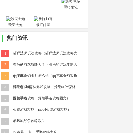
黑暗领域
毁灭大炮
暴打帅哥
热门资讯
砰砰法师玩法攻略（砰砰法师玩法攻略大
1
全）
骑马的游戏攻略大全（骑马的游戏攻略大
2
全图解）
qq飞车奇幻卡片怎么得（qq飞车奇幻装扮
3
碎片怎么弄）
觉醒6红叶森林游戏攻略（觉醒红叶森林
4
图文攻略）
辉煌手游攻略（辉煌手游攻略图文）
5
心结游戏攻略（mood心结游戏攻略）
6
暴风城战争攻略教学
7
侠客风云传OL手游攻略大全
8