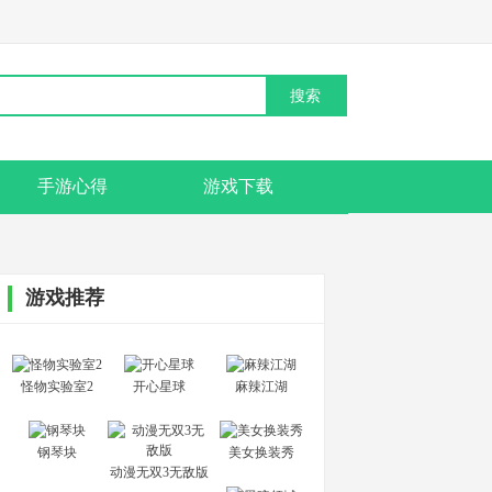
手游心得
游戏下载
游戏推荐
怪物实验室2
开心星球
麻辣江湖
钢琴块
美女换装秀
动漫无双3无敌版