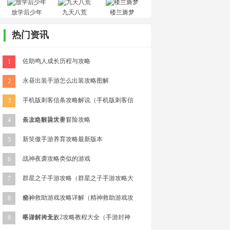
放学后少年
九天八荒
楼兰旖梦
热门资讯
佐助鸣人成长历程与攻略
1
永昼出装手游怎么出装攻略图解
2
手机版刺客信条攻略解说（手机版刺客信
3
条攻略解说大全）
云上之歌异世界冒险攻略
4
新笑傲手游养育攻略最新版本
5
战神夜袭攻略类似的游戏
6
群星之子手游攻略（群星之子手游攻略大
7
全）
精神救助游戏攻略详解（精神救助游戏攻
8
略详解大全）
手游封神无敌2攻略教程大全（手游封神
9