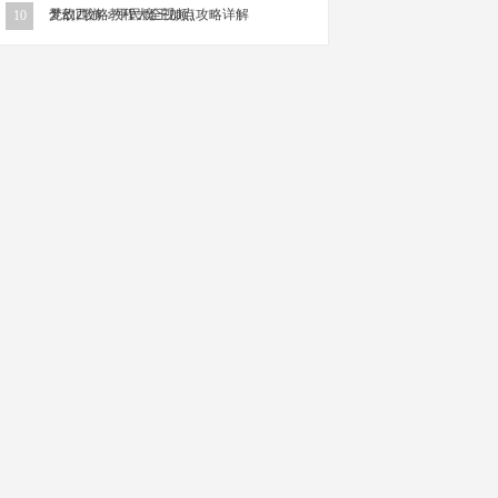
无敌2攻略教程大全视频）
梦幻西游：平民魔王加点攻略详解
10