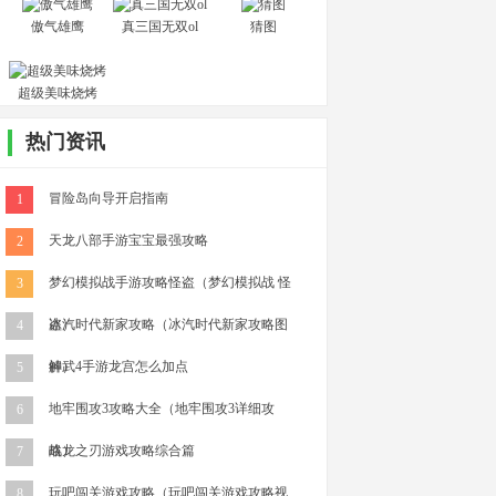
傲气雄鹰
真三国无双ol
猜图
超级美味烧烤
热门资讯
冒险岛向导开启指南
1
天龙八部手游宝宝最强攻略
2
梦幻模拟战手游攻略怪盗（梦幻模拟战 怪
3
盗）
冰汽时代新家攻略（冰汽时代新家攻略图
4
解）
神武4手游龙宫怎么加点
5
地牢围攻3攻略大全（地牢围攻3详细攻
6
略）
战龙之刃游戏攻略综合篇
7
玩吧闯关游戏攻略（玩吧闯关游戏攻略视
8