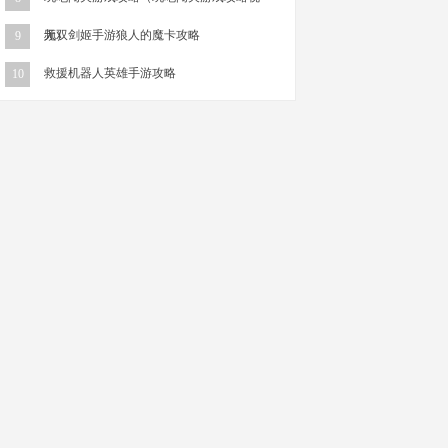
频）
无双剑姬手游狼人的魔卡攻略
9
救援机器人英雄手游攻略
10