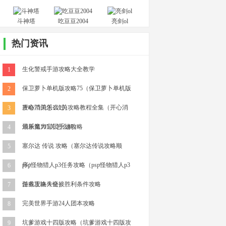
斗神塔
吃豆豆2004
亮剑ol
热门资讯
生化警戒手游攻略大全教学
1
保卫萝卜单机版攻略75（保卫萝卜单机版
2
攻略75关怎么过）
开心消消乐101关攻略教程全集（开心消
3
消乐第101关怎么解）
最新魔力宝贝手游攻略
4
塞尔达 传说 攻略（塞尔达传说攻略顺
5
序）
psp怪物猎人p3任务攻略（psp怪物猎人p3
6
任务攻略大全）
游戏王决斗链接胜利条件攻略
7
完美世界手游24人团本攻略
8
坑爹游戏十四版攻略（坑爹游戏十四版攻
9