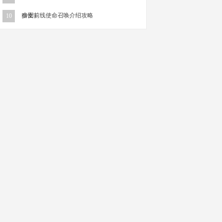
略图）
少女前线使命召唤介绍攻略
10