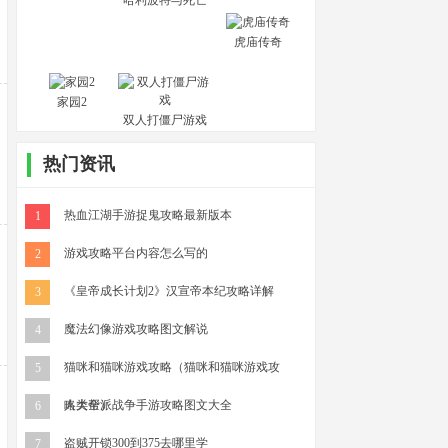
哈利波特与死亡
圣器(下)
虎庙传奇
家园2
双人打僵尸游戏
热门资讯
热血江湖手游捉鬼攻略最新版本
1
游戏攻略平台内容怎么写的
2
《皇帝成长计划2》汉宣帝本纪攻略详解
3
魔法幻像游戏攻略图文解说
4
猫咪和猫咪游戏攻略（猫咪和猫咪游戏攻
5
略大全）
人类帮派战争手游攻略图文大全
6
盗贼开锁300到375去哪里学
7