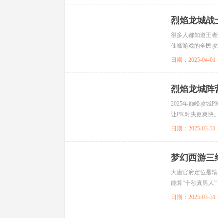
烈焰龙城战
很多人都知道王者
仙峰游戏的全民攻
汁原味的PK。这里面
日期：2025-04-01
烈焰龙城阵
2025年巅峰攻
让PK对决更爽快
转换阵营，在夜幕..
日期：2025-03-31
梦幻西游三
大唐官府定位是输
能算“十秒真男人
就被忽略了，我个人
日期：2025-03-31