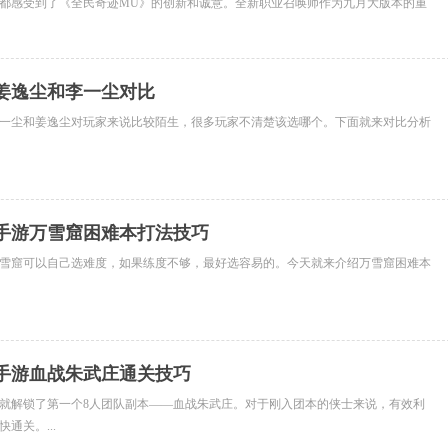
都感受到了《全民奇迹MU》的创新和诚意。全新职业召唤师作为九月大版本的重
家们的...
姜逸尘和李一尘对比
一尘和姜逸尘对玩家来说比较陌生，很多玩家不清楚该选哪个。下面就来对比分析
手游万雪窟困难本打法技巧
雪窟可以自己选难度，如果练度不够，最好选容易的。今天就来介绍万雪窟困难本
手游血战朱武庄通关技巧
，就解锁了第一个8人团队副本——血战朱武庄。对于刚入团本的侠士来说，有效利
通关。...