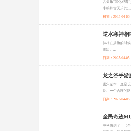
古天乐“黑化成魔
小编和古天乐的忠
错综复杂的百亿迷局
日期：2025-04-06
逆水寒神相
神相在插旗的时候
输出。...
日期：2025-04-05
龙之谷手游
巢穴副本一直是玩
备。一个合理的队
远，控制能力也不错
日期：2025-04-05
全民奇迹M
中秋快到了，《全