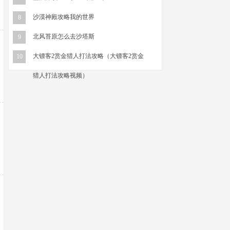
沙漠神殿攻略我的世界
8
北风苔原怎么去沙塔斯
9
大镖客2赏金猎人打法攻略（大镖客2赏金
10
猎人打法攻略视频）