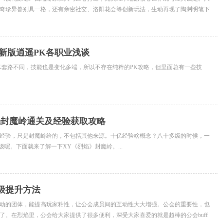
奇珍异兽别具一格，还有亲密社交、洛阳花会等创新玩法，生动再现了陶渊明笔下
的世外...
D新版逍遥PK各职业浅谈
K套路不同，技能也是变化多端，所以不存在纯粹的PK攻略，但里面总有一些技
焰封魔岭通关及经验获取攻略
经验，只是封魔岭给的，不包括其他来源。十亿经验啥概念？八十多级的时候，一
 6级呢。下面就来了解一下XY《烈焰》封魔岭。...
级提升方法
动的团体，能提高玩家粘性，让公会成员间的互动性大大增强。公会的重要性，也
了。在烈焰里，公会给大家提供了很多便利，深受大家喜爱的就是超棒的公会buff