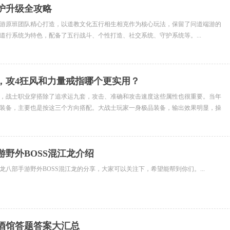
护升级全攻略
游原班团队精心打造，以道教文化五行相生相克作为核心玩法，保留了问道端游的
道行系统为特色，配备了五行战斗、个性打造、社交系统、守护系统等。...
，攻4狂风和力量戒指哪个更实用？
，战士职业穿搭除了追求运九套，攻击、准确和攻击速度这些属性也很重要。当年
装备，主要也是按这三个方向搭配。大战士玩家一身极品装备，输出效果明显，操
的存在...
游野外BOSS混江龙介绍
龙八部手游野外BOSS混江龙的分享，大家可以关注下，希望能帮到你们。...
酒馆答题答案大汇总