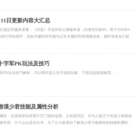
月11日更新内容大汇总
行稳定和服务质量，《问道》手游所有公测服务器（内测专区除外）将于2020年6
 - 09:00进行停机维护，实际关服时间可能与公告关服时间有细微误差，届时请道友们提
十字军PK玩法及技巧
军PK玩法技巧解析，可以帮到龙之谷手游的玩家。下面说说技能推荐。...
游漠少君技能及属性分析
属性，在游戏里自然离不开门派的选择。之前提到过，作为人族王子的漠少君能加
唐官府、方寸山以及化生寺。为了让大家更好了解漠少君可能拥有的技能和属性，
.