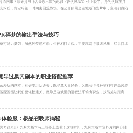
”是咋回事？原来是男神古天乐出演的电影《反贪风暴3》快上映了。身为贪玩蓝月
实粉丝，肯定得第一时间去围观捧场。在公开的黑金迷城版预告片中，主演们身陷
，连...
PK碎梦的输出手法与技巧
单打能力挺强，虽然碎梦也不弱，但神相打近战，主要就是得减速风筝，然后持续
魔导过巢穴副本的职业搭配推荐
家爱玩的副本，和好友组队通关，既能拿大量经验，又能获得各种材料打造高级装
伍配置能让我们更轻松通关。魔导是游戏里的远程法系输出职业，技能施法距离
，在巢穴...
U体验服：极品召唤师揭秘
民奇迹MU》九月大版本马上就要上线啦！这段时间，九月大版本资料片的内容陆