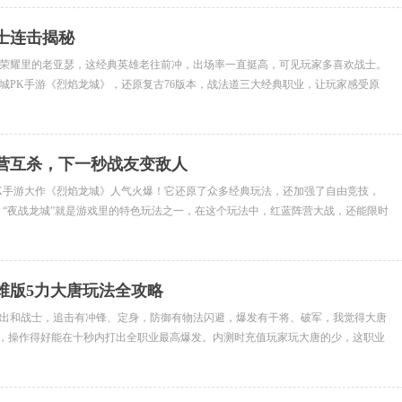
士连击揭秘
荣耀里的老亚瑟，这经典英雄老往前冲，出场率一直挺高，可见玩家多喜欢战士。
城PK手游《烈焰龙城》，还原复古76版本，战法道三大经典职业，让玩家感受原
选...
营互杀，下一秒战友变敌人
城PK手游大作《烈焰龙城》人气火爆！它还原了众多经典玩法，还加强了自由竞技，
。“夜战龙城”就是游戏里的特色玩法之一，在这个玩法中，红蓝阵营大战，还能限时
.
维版5力大唐玩法全攻略
出和战士，追击有冲锋、定身，防御有物法闪避，爆发有干将、破军，我觉得大唐
”，操作得好能在十秒内打出全职业最高爆发。内测时充值玩家玩大唐的少，这职业
觉得...