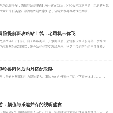
玩的武侠手游，酒馆答题是里面比较休闲的玩法，NPC会问玩家问题，玩家答对就
大家带来新笑傲江湖酒馆答题答案汇总，省得大家再到处找答案啦。...
冒险提前班攻略站上线，老司机带你飞
之谷手游》在日前开启了终极测试。开放测试后，热情的玩家让服务器一度爆满，
的海量玩法感到困惑，没办法好好享受游戏乐趣。毕竟广阔的阿尔特里亚奥秘太
，咋去探...
游珍兽附体后内丹搭配攻略
里，珍兽对玩家战斗力影响挺大。那珍兽的内丹该咋用呢？下面来详细说说。...
游：颜值与乐趣并存的视听盛宴
《桃花源记》由端游原班人马匠心打造，完美继承端游核心世界观与经典设定。八