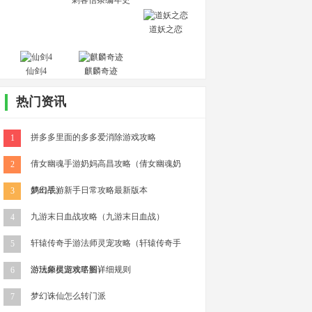
刺客信条编年史
中国
道妖之恋
仙剑4
麒麟奇迹
热门资讯
拼多多里面的多多爱消除游戏攻略
1
倩女幽魂手游奶妈高昌攻略（倩女幽魂奶
2
妈出战）
梦幻手游新手日常攻略最新版本
3
九游末日血战攻略（九游末日血战）
4
轩辕传奇手游法师灵宠攻略（轩辕传奇手
5
游法师灵宠攻略图）
游玩象棋游戏了解详细规则
6
梦幻诛仙怎么转门派
7