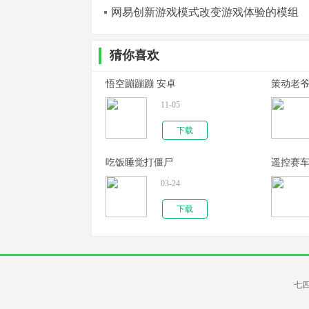
网易创新游戏模式改变游戏体验的模组
猜你喜欢
悟空蹦蹦蹦 安卓
策动老
11-05
下载
吃饭睡觉打僵尸
遥控赛
03-24
下载
七