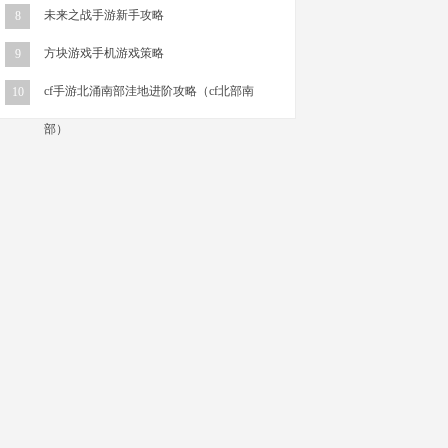
未来之战手游新手攻略
8
方块游戏手机游戏策略
9
cf手游北涌南部洼地进阶攻略（cf北部南
10
部）