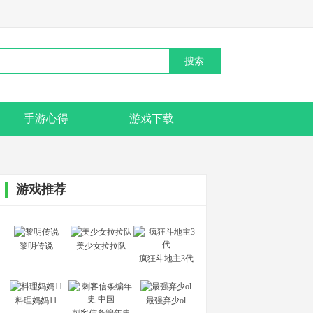
手游心得
游戏下载
游戏推荐
黎明传说
美少女拉拉队
疯狂斗地主3代
料理妈妈11
最强弃少ol