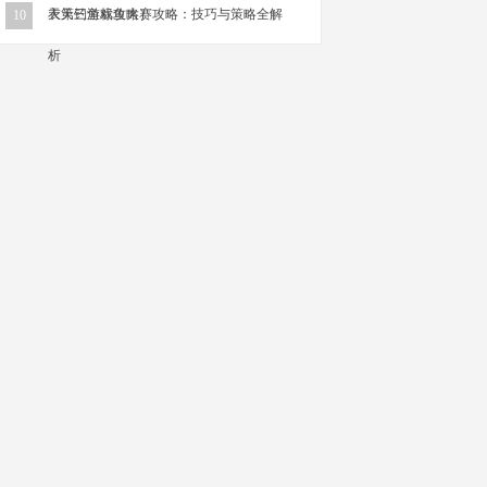
衣第三游戏攻略）
天天钓鱼标鱼大赛攻略：技巧与策略全解
10
析