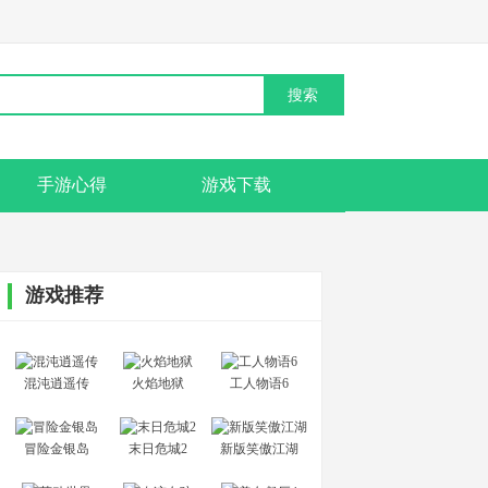
手游心得
游戏下载
游戏推荐
混沌逍遥传
火焰地狱
工人物语6
冒险金银岛
末日危城2
新版笑傲江湖