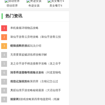
萌动世界
奇迹女孩
美女餐厅4
热门资讯
单机秦殇详细物品攻略
1
诛仙手游青云弃绝攻略（诛仙手游青云技
2
能加点和天书）
螳螂捕蝉的游戏玩法介绍
3
无畏要塞盗贼训练师攻略详解
4
龙之谷手游手柄连接教学攻略（龙之谷手
5
游手柄连接教学攻略大全）
问道手游宠物电精加点攻略（问道宠物电
6
精怎么加抗性）
古镜记游戏攻略第四章（古镜记怎么过
7
关）
大话仙境手游攻略秘籍最新（大话仙境手
8
游官网）
纸嫁衣3游戏攻略第四章地毯密码（纸嫁
9