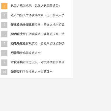
风暴之怒怎么玩（风暴之怒完美通关）
3
进击的狼人手游攻略大全（进击的狼人手
4
游攻略大全图文）
符文之地手游狐狸攻略（符文之地手游狐
5
狸攻略大全）
魂师对决五一活动攻略（魂师对决五一活
6
动攻略最新）
冒险岛游泳游戏技巧（冒险岛游泳游戏技
7
巧视频）
点击忍者成就攻略大全
8
对抗路橘右京怎么玩（对抗路橘右京最强
9
出装）
妖怪变幻手游攻略大全最新版本
10