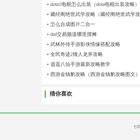
dota1电棍怎么出装（dota电棍出装攻略）
藏经阁绝世武学攻略（藏经阁绝世武学
怎么合成图片二合一
dnf交易频道哪里摆摊
武林外传手游影侠情缘搭配攻略
全民奇迹2矮人龙斧攻略
逍遥八仙手游最新攻略教学
西游金钱豹攻略（西游金钱豹攻略图文
猜你喜欢
七