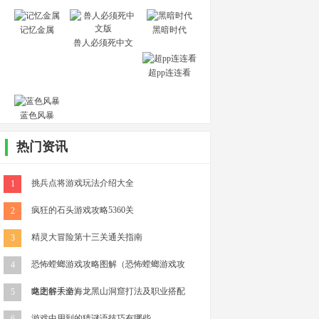
版
记忆金属
黑暗时代
兽人必须死中文
版
超pp连连看
蓝色风暴
热门资讯
挑兵点将游戏玩法介绍大全
1
疯狂的石头游戏攻略5360关
2
精灵大冒险第十三关通关指南
3
恐怖螳螂游戏攻略图解（恐怖螳螂游戏攻
4
略图解大全）
龙之谷手游海龙黑山洞窟打法及职业搭配
5
游戏中用到的猜谜语技巧有哪些