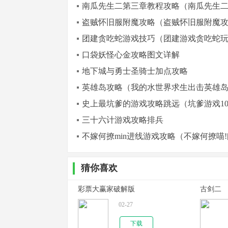
南瓜先生二第三章教程攻略（南瓜先生
盗贼怀旧服附魔攻略（盗贼怀旧服附魔
团建贪吃蛇游戏技巧（团建游戏贪吃蛇
口袋妖怪心金攻略图文详解
地下城与勇士圣骑士加点攻略
英雄岛攻略（我的水世界求生出击英雄
史上最坑爹的游戏攻略跳远（坑爹游戏1
三十六计游戏攻略排兵
不嫁何撩min进线游戏攻略（不嫁何撩喵!
猜你喜欢
彩票大赢家破解版
古剑二
02-27
下载