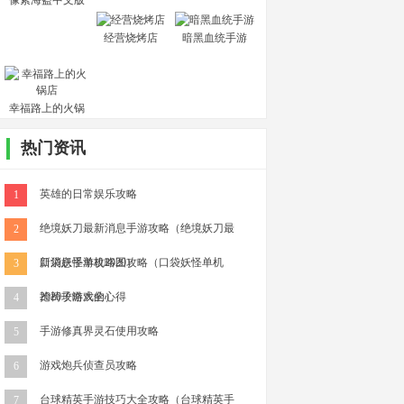
像素海盗中文版
经营烧烤店
暗黑血统手游
幸福路上的火锅
店
热门资讯
英雄的日常娱乐攻略
1
绝境妖刀最新消息手游攻略（绝境妖刀最
2
新消息手游攻略图）
口袋妖怪单机2020攻略（口袋妖怪单机
3
2020攻略大全）
抢椅子游戏的心得
4
手游修真界灵石使用攻略
5
游戏炮兵侦查员攻略
6
台球精英手游技巧大全攻略（台球精英手
7