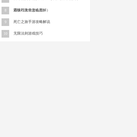
游技巧大全攻略图解）
霜狼杜隆坦怎么出
8
死亡之旅手游攻略解说
9
无限法则游戏技巧
10